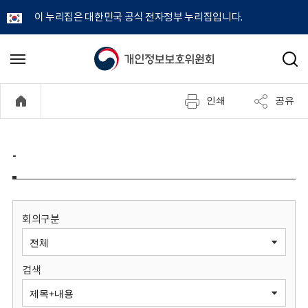
이 누리집은 대한민국 공식 전자정부 누리집입니다.
개
메
검
뉴
색
인
열
인쇄
공유
기
정
보
-
보
호
회의구분
위
검색
원