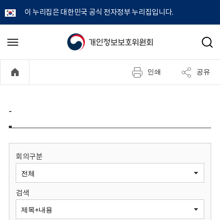
이 누리집은 대한민국 공식 전자정부 누리집입니다.
개
메
검
뉴
색
인
열
인쇄
공유
기
정
보
-
보
호
회의구분
위
검색
원