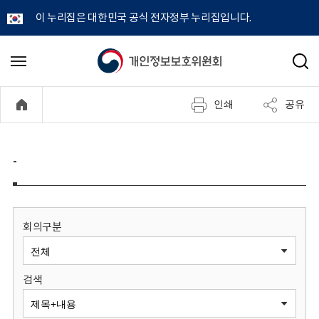
이 누리집은 대한민국 공식 전자정부 누리집입니다.
개
메
검
뉴
색
인
열
인쇄
공유
기
정
보
-
보
호
회의구분
위
검색
원