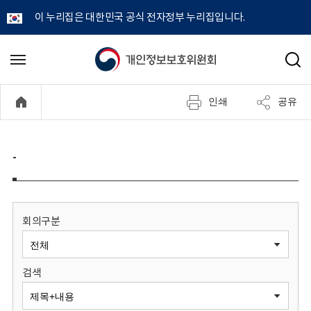
이 누리집은 대한민국 공식 전자정부 누리집입니다.
개
메
검
뉴
색
인
열
인쇄
공유
기
정
보
-
보
호
회의구분
위
검색
원