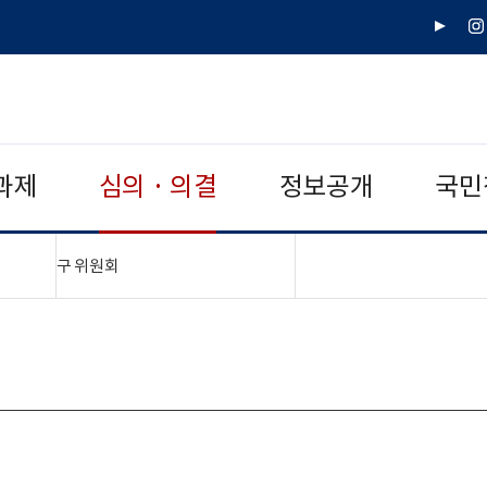
유
인
튜
스
브
타
그
램
과제
심의 · 의결
정보공개
국민
"접기,펼치기"
구 위원회