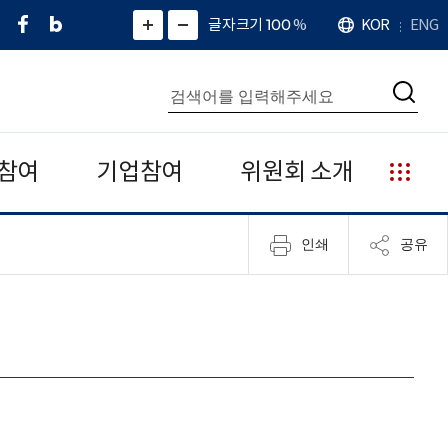
페
네
X
확
글자크기 100
%
KOR
ENG
언
화
화
이
이
(
대
어
면
면
스
버
트
수
확
축
북
블
위
대
통
소
치
검
로
터
합
색
그
)
검
색
참여
기업참여
위원회 소개
누
리
집
인쇄
공유
안
내