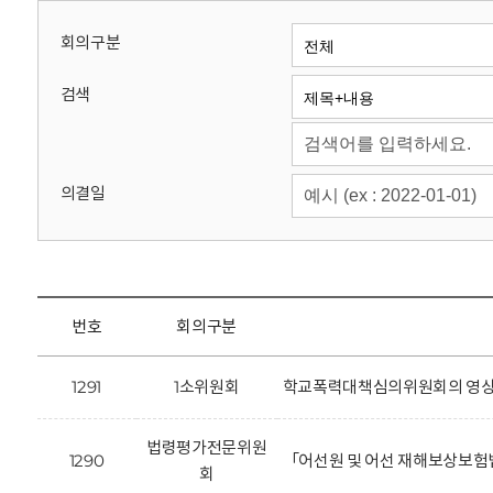
회
회의구분
검색
의결일
번호
회의구분
1291
1소위원회
학교폭력대책심의위원회의 영상정
법령평가전문위원
1290
「어선원 및 어선 재해보상보험
회