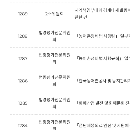
지역책임부대의 경계테세 발령이
1289
2소위원회
관한 건
법령평가전문위원
1288
「농어촌정비법 시행령」 일부개
회
법령평가전문위원
1287
「농어촌정비법 시행규칙」 일부
회
법령평가전문위원
1286
「한국농어촌공사 및 농지관리기
회
법령평가전문위원
1285
「화훼산업 발전 및 화훼문화 진
회
법령평가전문위원
1284
「첨단재생의료 안전 및 지원에 
회