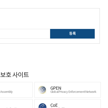
등록
보호 사이트
GPEN
y Assembly
Global Privacy Enforcement Network
CoE