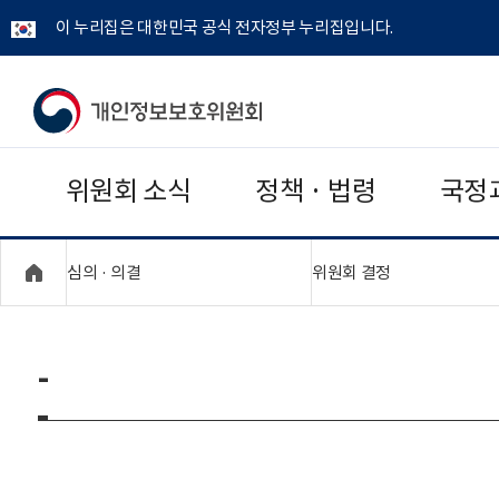
이 누리집은 대한민국 공식 전자정부 누리집입니다.
개
인
위원회 소식
정책 · 법령
국정
정
보
"접기,펼치기"
"접기,펼치기"
심의 · 의결
위원회 결정
보
호
-
위
원