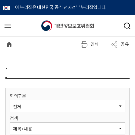
이 누리집은 대한민국 공식 전자정부 누리집입니다.
개
메
검
뉴
색
인
열
인쇄
공유
기
정
보
-
보
호
회의구분
위
검색
원