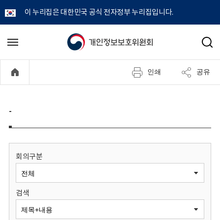
이 누리집은 대한민국 공식 전자정부 누리집입니다.
개
메
검
뉴
색
인
열
인쇄
공유
기
정
보
-
보
호
회의구분
위
검색
원