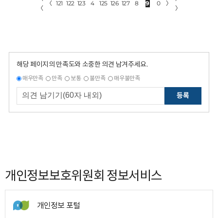
〈
121
122
123
4
125
126
127
8
9
0
〉
〈
〉
해당 페이지의 만족도와 소중한 의견 남겨주세요.
매우만족
만족
보통
불만족
매우불만족
등록
개인정보보호위원회 정보서비스
개인정보 포털