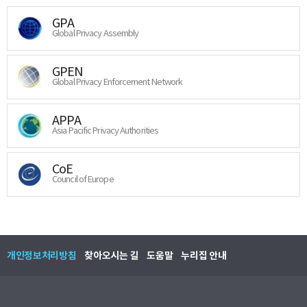
GPA
Global Privacy Assembly
GPEN
Global Privacy Enforcement Network
APPA
Asia Pacific Privacy Authorities
CoE
Council of Europe
개인정보처리방침
찾아오시는 길
도움말
누리집 안내