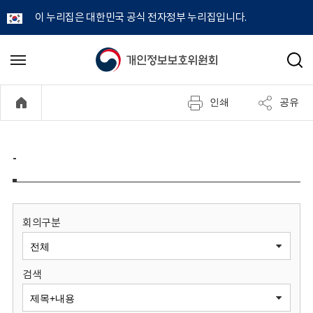
이 누리집은 대한민국 공식 전자정부 누리집입니다.
개
메
검
뉴
색
인
열
인쇄
공유
기
정
보
-
보
호
회의구분
위
검색
원