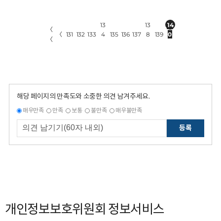
13
13
14
〈
〈
131
132
133
4
135
136
137
8
139
0
〈
해당 페이지의 만족도와 소중한 의견 남겨주세요.
매우만족
만족
보통
불만족
매우불만족
등록
개인정보보호위원회 정보서비스