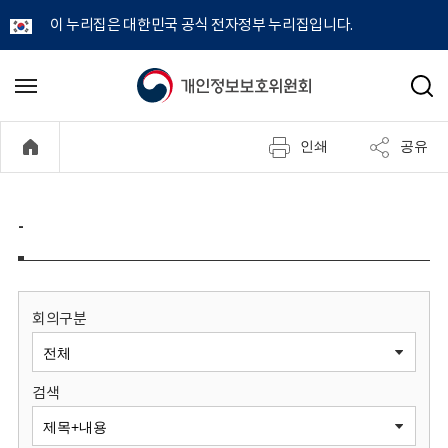
이 누리집은 대한민국 공식 전자정부 누리집입니다.
개
메
검
뉴
색
인
열
인쇄
공유
기
정
보
-
보
호
회의구분
위
검색
원