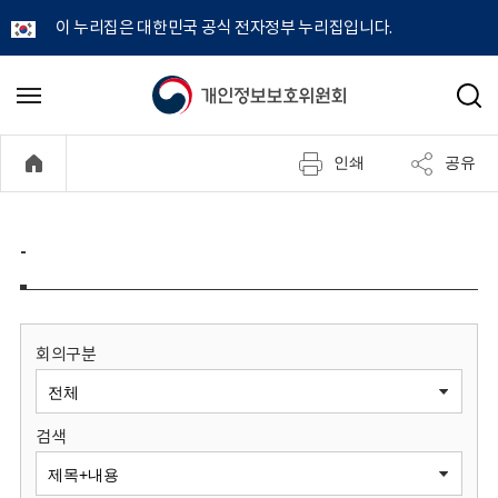
이 누리집은 대한민국 공식 전자정부 누리집입니다.
개
메
검
뉴
색
인
열
인쇄
공유
기
정
보
-
보
호
회의구분
위
검색
원