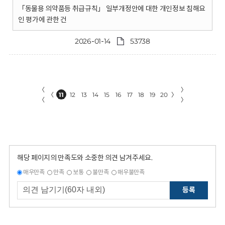
「동물용 의약품등 취급규칙」 일부개정안에 대한 개인정보 침해요
인 평가에 관한 건
2026-01-14
53738
〈
〉
〈
11
12
13
14
15
16
17
18
19
20
〉
〈
〉
해당 페이지의 만족도와 소중한 의견 남겨주세요.
매우만족
만족
보통
불만족
매우불만족
등록