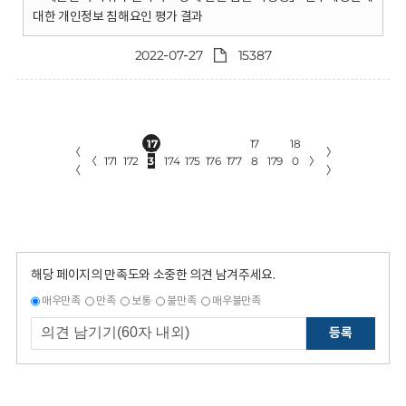
대한 개인정보 침해요인 평가 결과
2022-07-27
15387
17
17
18
〈
〉
〈
171
172
3
174
175
176
177
8
179
0
〉
〈
〉
해당 페이지의 만족도와 소중한 의견 남겨주세요.
매우만족
만족
보통
불만족
매우불만족
등록