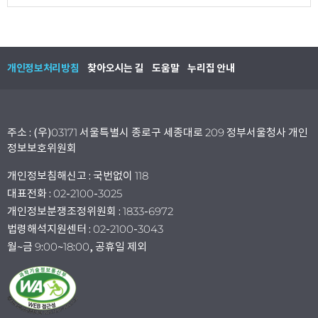
개인정보처리방침
찾아오시는 길
도움말
누리집 안내
주소 : (우)03171 서울특별시 종로구 세종대로 209 정부서울청사 개인
정보보호위원회
개인정보침해신고 : 국번없이 118
대표전화 : 02-2100-3025
개인정보분쟁조정위원회 : 1833-6972
법령해석지원센터 : 02-2100-3043
월~금 9:00~18:00, 공휴일 제외