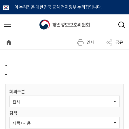
이 누리집은 대한민국 공식 전자정부 누리집입니다.
개
메
검
뉴
색
인
열
인쇄
공유
기
정
보
-
보
호
회의구분
위
검색
원