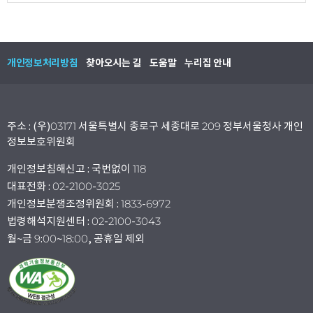
개인정보처리방침
찾아오시는 길
도움말
누리집 안내
주소 : (우)03171 서울특별시 종로구 세종대로 209 정부서울청사 개인
정보보호위원회
개인정보침해신고 : 국번없이 118
대표전화 : 02-2100-3025
개인정보분쟁조정위원회 : 1833-6972
법령해석지원센터 : 02-2100-3043
월~금 9:00~18:00, 공휴일 제외