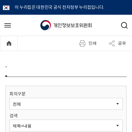
이 누리집은 대한민국 공식 전자정부 누리집입니다.
개
메
검
뉴
색
인
열
인쇄
공유
기
정
보
-
보
호
회의구분
위
검색
원