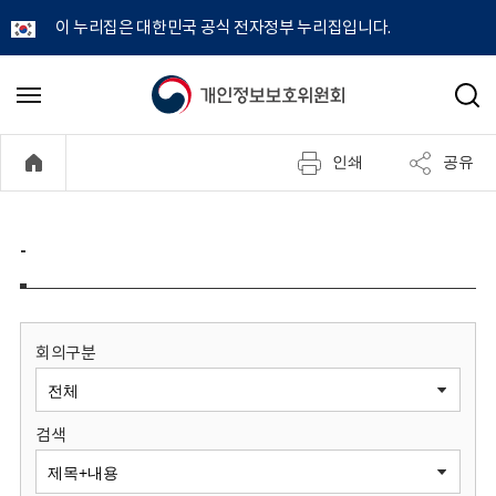
이 누리집은 대한민국 공식 전자정부 누리집입니다.
개
메
검
뉴
색
인
열
인쇄
공유
기
정
보
-
보
호
회의구분
위
검색
원