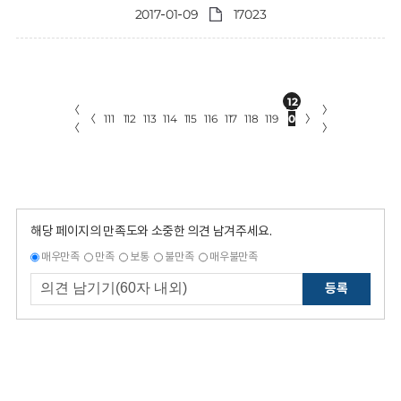
2017-01-09
17023
12
〈
〉
〈
111
112
113
114
115
116
117
118
119
0
〉
〈
〉
해당 페이지의 만족도와 소중한 의견 남겨주세요.
매우만족
만족
보통
불만족
매우불만족
등록