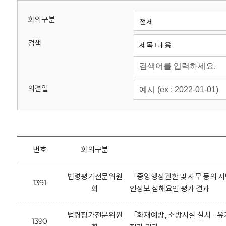
회
회의구분
검색
의결일
번호
회의구분
법령평가전문위원
「중앙행정권한 및 사무 등의 지
1391
회
인정보 침해요인 평가 결과
법령평가전문위원
「화재예방, 소방시설 설치 · 
1390