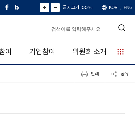
페
네
X
확
글자크기 100
%
KOR
ENG
언
화
화
이
이
(
대
어
면
면
스
버
트
수
확
축
북
블
위
대
통
소
치
검
로
터
합
색
그
)
검
색
참여
기업참여
위원회 소개
누
리
집
인쇄
공유
안
내