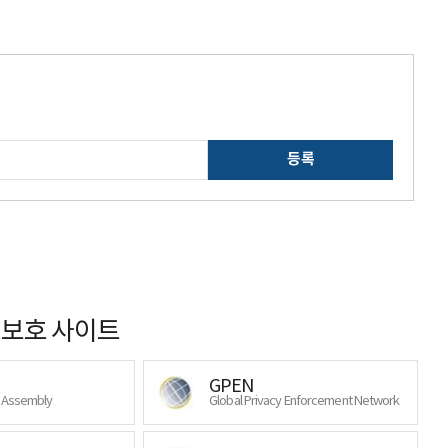
등록
보호 사이트
GPEN
y Assembly
Global Privacy Enforcement Network