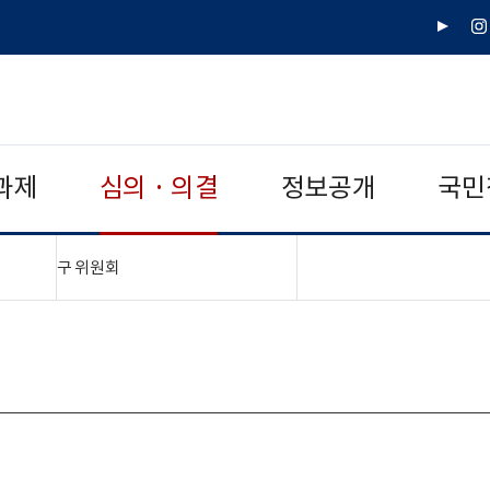
유
인
튜
스
브
타
그
램
과제
심의 · 의결
정보공개
국민
"접기,펼치기"
구 위원회