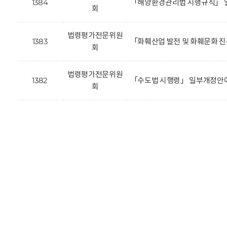
1384
「해양환경관리법 시행규칙」 
회
법령평가전문위원
1383
「화훼산업 발전 및 화훼문화 
회
법령평가전문위원
1382
「수도법 시행령」 일부개정안에
회