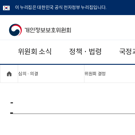
이 누리집은 대한민국 공식 전자정부 누리집입니다.
개
인
위원회 소식
정책 · 법령
국정
정
보
"접기,펼치기"
"접기,펼치기"
심의 · 의결
위원회 결정
보
호
-
위
원