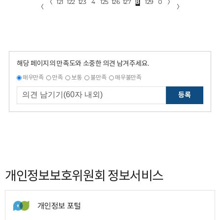
〈
121
122
123
4
125
126
127
8
129
0
〉
〈
〉
해당 페이지의 만족도와 소중한 의견 남겨주세요.
매우만족
만족
보통
불만족
매우불만족
등록
개인정보보호위원회 정보서비스
개인정보 포털