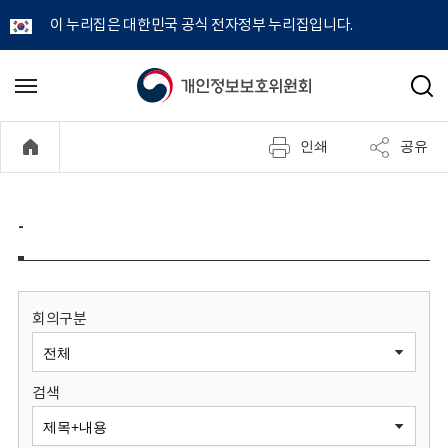
이 누리집은 대한민국 공식 전자정부 누리집입니다.
개
메
검
뉴
색
인
열
인쇄
공유
기
정
보
-
보
호
회의구분
위
검색
원