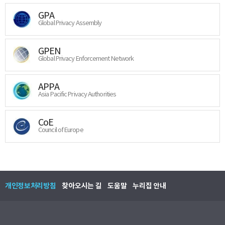
GPA
Global Privacy Assembly
GPEN
Global Privacy Enforcement Network
APPA
Asia Pacific Privacy Authorities
CoE
Council of Europe
개인정보처리방침
찾아오시는 길
도움말
누리집 안내