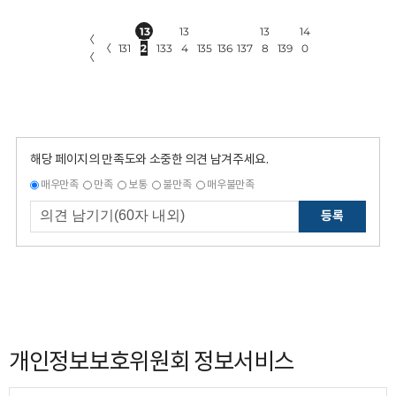
13
13
13
14
〈
〈
131
2
133
4
135
136
137
8
139
0
〈
해당 페이지의 만족도와 소중한 의견 남겨주세요.
매우만족
만족
보통
불만족
매우불만족
등록
개인정보보호위원회 정보서비스