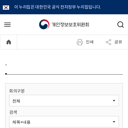
이 누리집은 대한민국 공식 전자정부 누리집입니다.
개
메
검
뉴
색
인
열
인쇄
공유
기
정
보
-
보
호
회의구분
위
검색
원