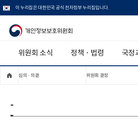
이 누리집은 대한민국 공식 전자정부 누리집입니다.
개
인
위원회 소식
정책 · 법령
국정
정
보
"접기,펼치기"
"접기,펼치기"
심의 · 의결
위원회 결정
보
호
-
위
원