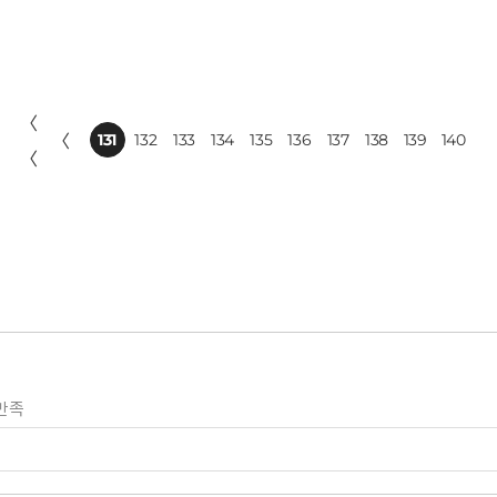
〈
〈
131
132
133
134
135
136
137
138
139
140
〈
만족