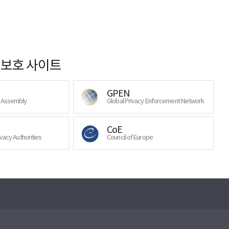
보호 사이트
GPEN
y Assembly
Global Privacy Enforcement Network
CoE
ivacy Authorities
Council of Europe