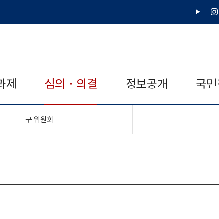
유
인
튜
스
브
타
그
램
과제
심의 · 의결
정보공개
국민
"접기,펼치기"
구 위원회