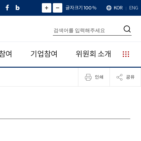
페
네
X
확
글자크기 100
%
KOR
ENG
언
화
화
이
이
(
대
어
면
면
스
버
트
수
확
축
북
블
위
대
통
소
치
검
로
터
합
색
그
)
검
색
참여
기업참여
위원회 소개
누
리
집
인쇄
공유
안
내