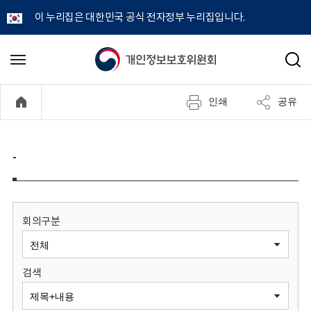
이 누리집은 대한민국 공식 전자정부 누리집입니다.
개
메
검
뉴
색
인
열
인쇄
공유
기
정
보
-
보
호
회의구분
위
검색
원