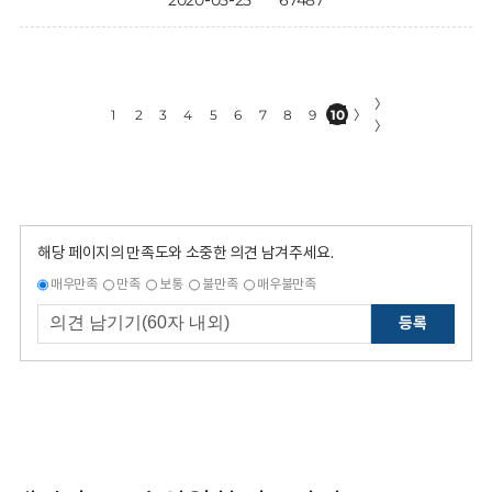
2020-05-25
67487
〉
1
2
3
4
5
6
7
8
9
10
〉
〉
해당 페이지의 만족도와 소중한 의견 남겨주세요.
매우만족
만족
보통
불만족
매우불만족
등록