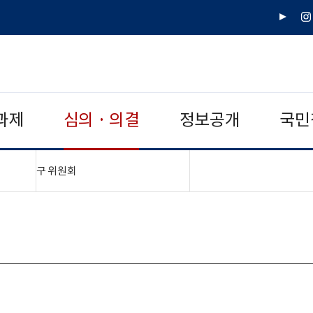
유
인
튜
스
브
타
그
램
과제
심의 · 의결
정보공개
국민
"접기,펼치기"
구 위원회