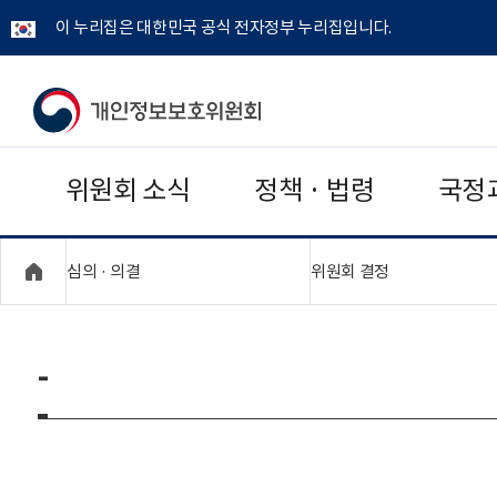
이 누리집은 대한민국 공식 전자정부 누리집입니다.
개
인
위원회 소식
정책 · 법령
국정
정
보
"접기,펼치기"
"접기,펼치기"
심의 · 의결
위원회 결정
보
호
-
위
원