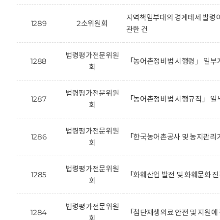
지역책임부대의 경계테세 발령이
1289
2소위원회
관한 건
법령평가전문위원
1288
「농어촌정비법 시행령」 일부개
회
법령평가전문위원
1287
「농어촌정비법 시행규칙」 일부
회
법령평가전문위원
1286
「한국농어촌공사 및 농지관리기
회
법령평가전문위원
1285
「화훼산업 발전 및 화훼문화 진
회
법령평가전문위원
1284
「첨단재생의료 안전 및 지원에 
회