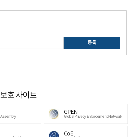
등록
보호 사이트
GPEN
y Assembly
Global Privacy Enforcement Network
CoE