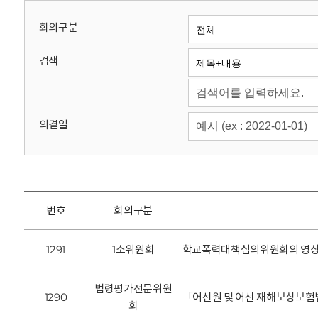
회
회의구분
검색
의결일
번호
회의구분
1291
1소위원회
학교폭력대책심의위원회의 영상정
법령평가전문위원
1290
「어선원 및 어선 재해보상보험
회