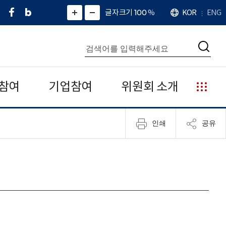
페
네
X
확
글자크기 100
%
KOR
ENG
언
화
화
이
이
(
대
어
면
면
스
버
트
수
확
축
북
블
위
대
통
소
치
검
로
터
합
색
그
)
검
색
참여
기업참여
위원회 소개
누
리
집
인쇄
공유
안
내