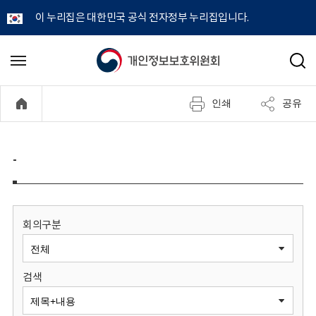
이 누리집은 대한민국 공식 전자정부 누리집입니다.
개
메
검
뉴
색
인
열
인쇄
공유
기
정
보
-
보
호
회의구분
위
검색
원