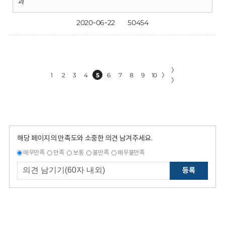
과
2020-06-22
50454
〉
1
2
3
4
5
6
7
8
9
10
〉
〉
해당 페이지의 만족도와 소중한 의견 남겨주세요.
매우만족
만족
보통
불만족
매우불만족
등록