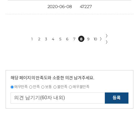
2020-06-08
47227
〉
1
2
3
4
5
6
7
8
9
10
〉
〉
해당 페이지의 만족도와 소중한 의견 남겨주세요.
매우만족
만족
보통
불만족
매우불만족
등록