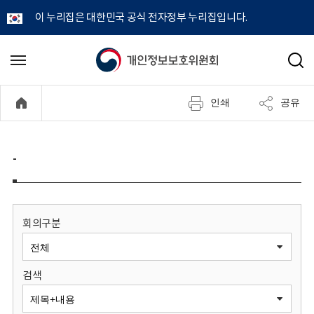
이 누리집은 대한민국 공식 전자정부 누리집입니다.
개
메
검
뉴
색
인
열
인쇄
공유
기
정
보
-
보
호
회의구분
위
검색
원