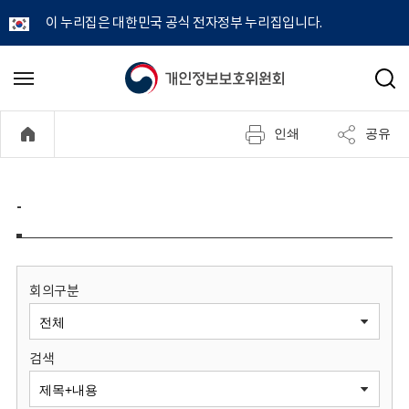
이 누리집은 대한민국 공식 전자정부 누리집입니다.
개
메
검
뉴
색
인
열
인쇄
공유
기
정
보
-
보
호
회의구분
위
검색
원