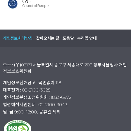
CoE
Council of Europe
개인정보처리방침
찾아오시는 길
도움말
누리집 안내
주소 : (우)03171 서울특별시 종로구 세종대로 209 정부서울청사 개인
정보보호위원회
개인정보침해신고 : 국번없이 118
대표전화 : 02-2100-3025
개인정보분쟁조정위원회 : 1833-6972
법령해석지원센터 : 02-2100-3043
월~금 9:00~18:00, 공휴일 제외