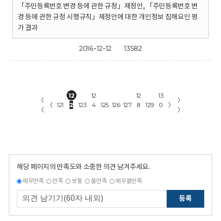
「주민등록번호 변경 등에 관한 규정」제정안, 「주민등록번호 변
경 등에 관한 규정 시행규칙」제정안에 대한 개인정보 침해요인 평
가 결과
2016-12-12
13582
12
12
12
13
〈
〉
〈
121
2
123
4
125
126
127
8
129
0
〉
〈
〉
해당 페이지의 만족도와 소중한 의견 남겨주세요.
매우만족
만족
보통
불만족
매우불만족
등록