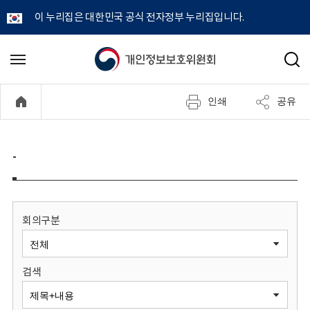
이 누리집은 대한민국 공식 전자정부 누리집입니다.
개
메
검
뉴
색
인
열
인쇄
공유
기
정
보
-
보
호
회의구분
위
검색
원