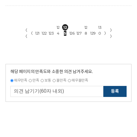
12
12
12
13
〈
〉
〈
121
122
123
4
5
126
127
8
129
0
〉
〈
〉
해당 페이지의 만족도와 소중한 의견 남겨주세요.
매우만족
만족
보통
불만족
매우불만족
등록