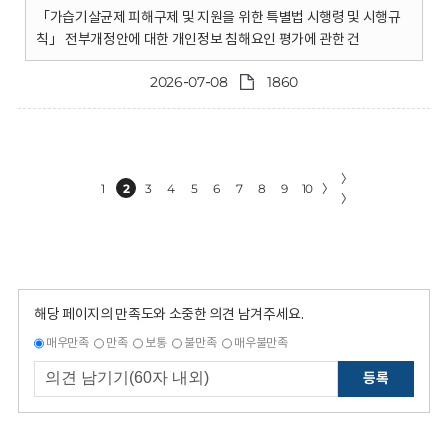
「가습기살균제 피해구제 및 지원을 위한 특별법 시행령 및 시행규
칙」 전부개정안에 대한 개인정보 침해요인 평가에 관한 건
2026-07-08
1860
〉
1
2
3
4
5
6
7
8
9
10
〉
〉
해당 페이지의 만족도와 소중한 의견 남겨주세요.
매우만족
만족
보통
불만족
매우불만족
등록