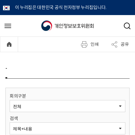
이 누리집은 대한민국 공식 전자정부 누리집입니다.
개
메
검
뉴
색
인
열
인쇄
공유
기
정
보
-
보
호
회의구분
위
검색
원