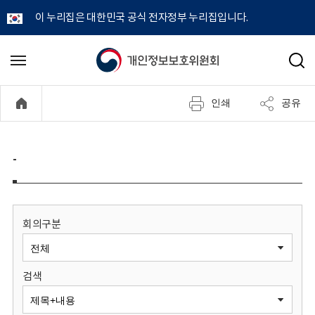
이 누리집은 대한민국 공식 전자정부 누리집입니다.
개
메
검
뉴
색
인
열
인쇄
공유
기
정
보
-
보
호
회의구분
위
검색
원