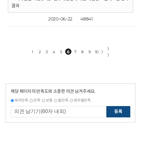
결과
2020-06-22
48841
〉
1
2
3
4
5
6
7
8
9
10
〉
〉
해당 페이지의 만족도와 소중한 의견 남겨주세요.
매우만족
만족
보통
불만족
매우불만족
등록