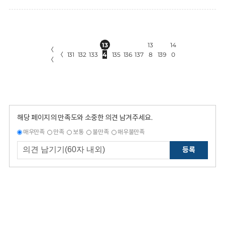
13
13
14
〈
〈
131
132
133
4
135
136
137
8
139
0
〈
해당 페이지의 만족도와 소중한 의견 남겨주세요.
매우만족
만족
보통
불만족
매우불만족
등록