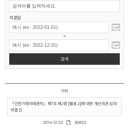
회
의결일
~
검색
기타
「건전가정의례준칙」제7조 제2항 [별표 2]에 대한 개선의견 심의·
의결 건
2014-12-22
36832