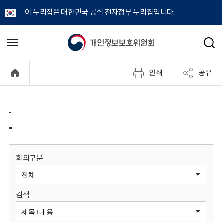
이 누리집은 대한민국 공식 전자정부 누리집입니다.
개
메
검
뉴
색
인
열
인쇄
공유
기
정
보
-
보
호
회의구분
위
검색
원