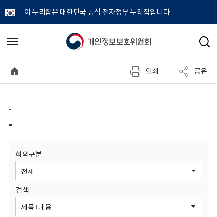
이 누리집은 대한민국 공식 전자정부 누리집입니다.
개
메
검
뉴
색
인
열
인쇄
공유
기
정
보
-
보
호
회의구분
위
검색
원