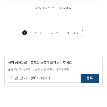
2020-07-27
136084
〉
1
2
3
4
5
6
7
8
9
10
〉
〉
해당 페이지의 만족도와 소중한 의견 남겨주세요.
매우만족
만족
보통
불만족
매우불만족
등록