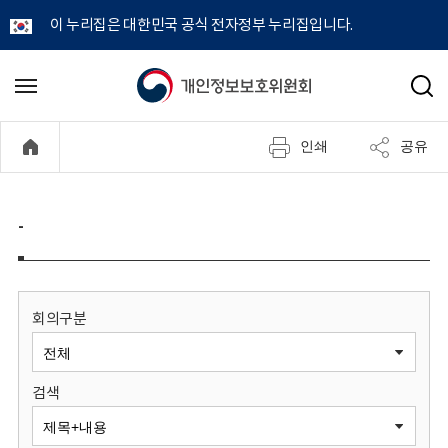
이 누리집은 대한민국 공식 전자정부 누리집입니다.
개
메
검
뉴
색
인
열
인쇄
공유
기
정
보
-
보
호
회의구분
위
검색
원