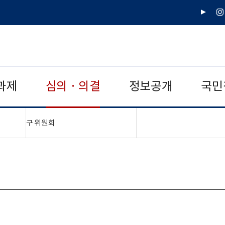
유
인
튜
스
브
타
그
램
과제
심의 · 의결
정보공개
국민
"접기,펼치기"
구 위원회