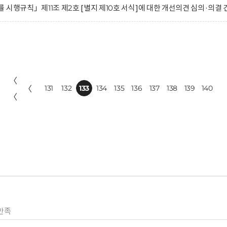
시행규칙」제11조 제2호 [별지 제10호 서식]에 대한 개선의견 심의·의결 
〈
〈
131
132
133
134
135
136
137
138
139
140
〈
만족