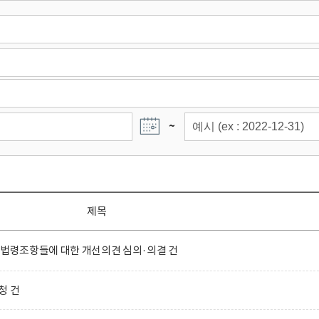
~
제목
 법령조항들에 대한 개선의견 심의·의결 건
청 건