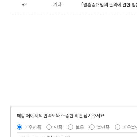
62
기타
「결혼중개업의 관리에 관한 법률 
해당 페이지의 만족도와 소중한 의견 남겨주세요.
매우만족
만족
보통
불만족
매우불