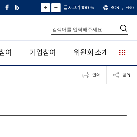
페
네
X
확
글자크기 100
%
KOR
ENG
언
화
화
이
이
(
대
어
면
면
스
버
트
수
확
축
북
블
위
대
통
소
치
검
로
터
합
색
그
)
검
색
참여
기업참여
위원회 소개
누
리
집
인쇄
공유
안
내