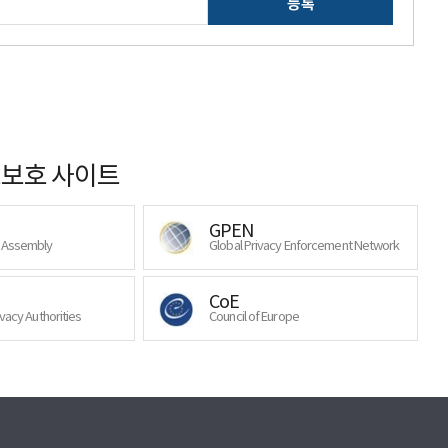
등록
보호 사이트
GPEN
y Assembly
Global Privacy Enforcement Network
CoE
ivacy Authorities
Council of Europe