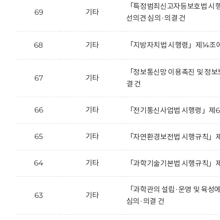
「특정범죄신고자등보호법 시행규칙」
69
기타
선의견 심의·의결 건
68
기타
「지방자치법 시행령」제14조에
「정보통신망 이용촉진 및 정보보
67
기타
결 건
66
기타
「전기통신사업법 시행령」제65조의
65
기타
「자연환경보전법 시행규칙」제35
64
기타
「과학기술기본법 시행규칙」제2조
「과학관의 설립·운영 및 육성에 
63
기타
심의·의결 건