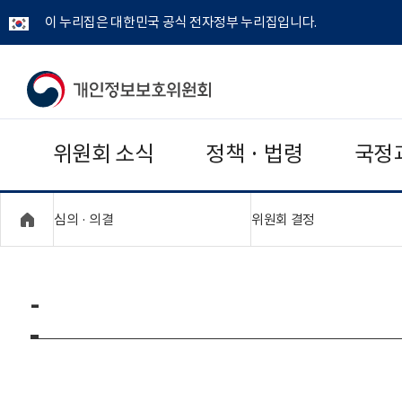
이 누리집은 대한민국 공식 전자정부 누리집입니다.
개
인
위원회 소식
정책 · 법령
국정
정
보
"접기,펼치기"
"접기,펼치기"
심의 · 의결
위원회 결정
보
호
-
위
원