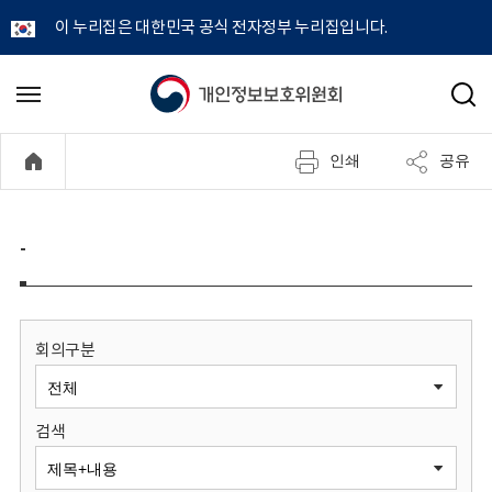
이 누리집은 대한민국 공식 전자정부 누리집입니다.
개
메
검
뉴
색
인
열
인쇄
공유
기
정
보
-
보
호
회의구분
위
검색
원