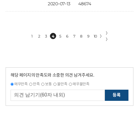
2020-07-13
48674
〉
1
2
3
4
5
6
7
8
9
10
〉
〉
해당 페이지의 만족도와 소중한 의견 남겨주세요.
매우만족
만족
보통
불만족
매우불만족
등록