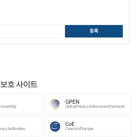
등록
보호 사이트
GPEN
y Assembly
Global Privacy Enforcement Network
CoE
ivacy Authorities
Council of Europe