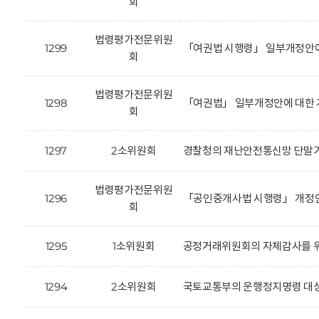
회
법령평가전문위원
1299
「여권법 시행령」 일부개정안에
회
법령평가전문위원
1298
「여권법」 일부개정안에 대한 
회
1297
2소위원회
경찰청의 재난안전통신망 단말기
법령평가전문위원
1296
「공인중개사법 시행령」 개정안(
회
1295
1소위원회
공정거래위원회의 자체감사를 위
1294
2소위원회
국토교통부의 운행정지명령 대상 