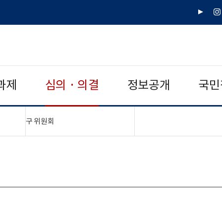
유
인
튜
스
브
타
그
램
과제
심의 · 의결
정보공개
국민
"접기,펼치기"
구 위원회