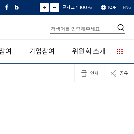
페
네
X
확
글자크기 100
%
KOR
ENG
언
화
화
이
이
(
대
어
면
면
스
버
트
수
확
축
북
블
위
대
통
소
치
검
로
터
합
색
그
)
검
색
참여
기업참여
위원회 소개
누
리
집
인쇄
공유
안
내