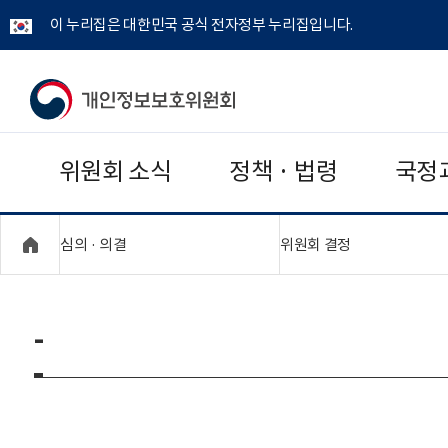
이 누리집은 대한민국 공식 전자정부 누리집입니다.
개
인
위원회 소식
정책 · 법령
국정
정
보
"접기,펼치기"
"접기,펼치기"
심의 · 의결
위원회 결정
보
호
-
위
원