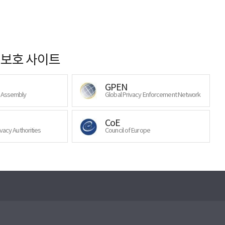
보호 사이트
GPEN
y Assembly
Global Privacy Enforcement Network
CoE
ivacy Authorities
Council of Europe