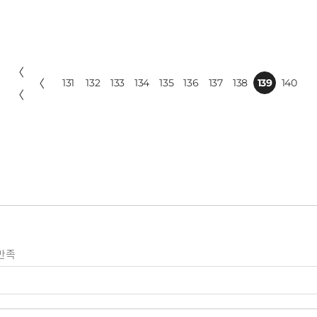
〈
〈
131
132
133
134
135
136
137
138
139
140
〈
만족