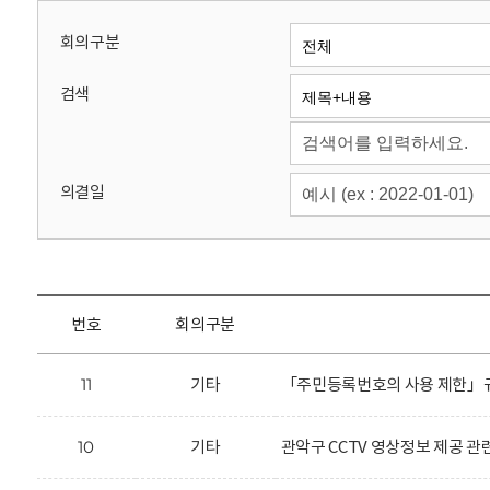
회
회의구분
검색
의결일
번호
회의구분
11
기타
「주민등록번호의 사용 제한」규
10
기타
관악구 CCTV 영상정보 제공 관