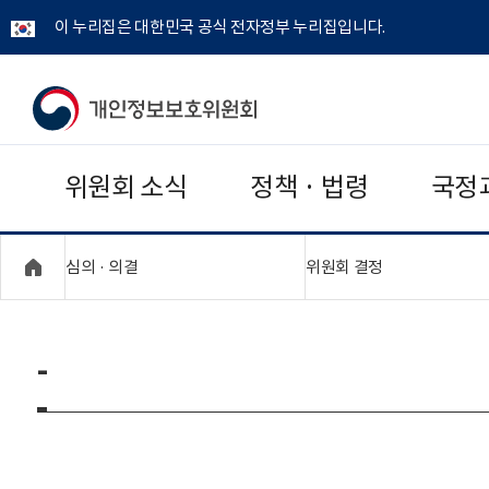
이 누리집은 대한민국 공식 전자정부 누리집입니다.
개
인
위원회 소식
정책 · 법령
국정
정
보
"접기,펼치기"
"접기,펼치기"
심의 · 의결
위원회 결정
보
호
-
위
원