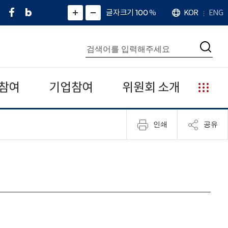
페
네
X
확
글자크기 100
%
KOR
ENG
언
화
화
이
이
(
대
어
면
면
스
버
트
수
확
축
북
블
위
대
통
소
치
검
로
터
합
색
그
)
검
색
참여
기업참여
위원회 소개
누
리
집
인쇄
공유
안
내