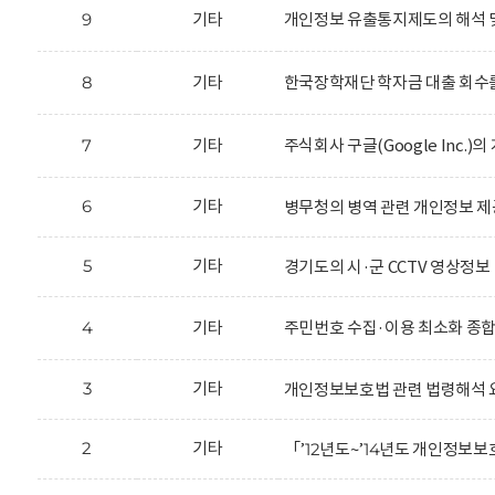
9
기타
개인정보 유출통지제도의 해석 
8
기타
한국장학재단 학자금 대출 회수를
7
기타
주식회사 구글(Google Inc.
6
기타
병무청의 병역 관련 개인정보 제
5
기타
경기도의 시·군 CCTV 영상정보
4
기타
주민번호 수집·이용 최소화 종
3
기타
개인정보보호법 관련 법령해석 
2
기타
「’12년도~’14년도 개인정보보