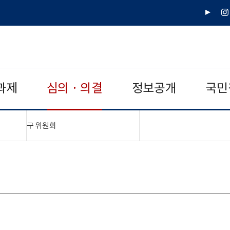
유
인
튜
스
브
타
그
램
과제
심의 · 의결
정보공개
국민
"접기,펼치기"
구 위원회