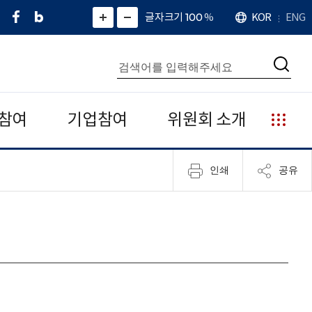
페
네
X
확
글자크기 100
%
KOR
ENG
언
화
화
이
이
(
대
어
면
면
스
버
트
수
확
축
북
블
위
대
통
소
치
검
로
터
합
색
그
)
검
색
참여
기업참여
위원회 소개
누
리
집
인쇄
공유
안
내