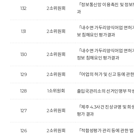
「정보통신망 이용촉진 및 정보보
132
2소위원회
과
「내수면 가두리양식어업 면허기
131
2소위원회
보 침해요인 평가결과
「내수면 가두리양식어업 면허기
130
2소위원회
정보 침해요인 평가결과
129
2소위원회
「어업의 허가 및 신고 등에 관
128
1소위원회
출입국관리소의 선거인명부 작성
「제주 4.3사건 진상규명 및 
127
2소위원회
평가 결과
126
2소위원회
「적합성평가 관리 등에 관한 