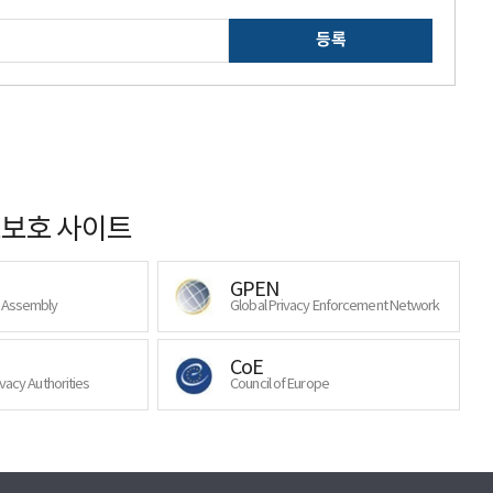
등록
보호 사이트
GPEN
y Assembly
Global Privacy Enforcement Network
CoE
ivacy Authorities
Council of Europe