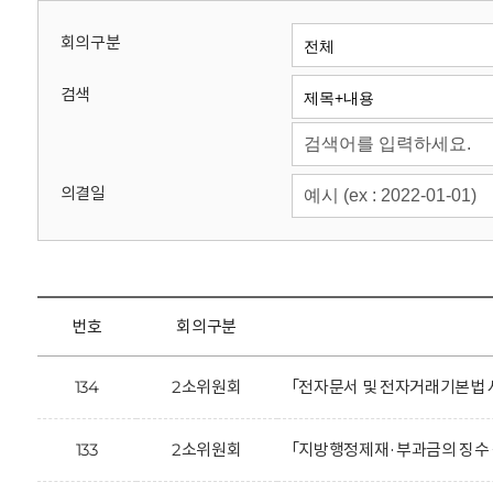
회
회의구분
검색
의결일
번호
회의구분
134
2소위원회
「전자문서 및 전자거래기본법 
133
2소위원회
「지방행정제재·부과금의 징수 