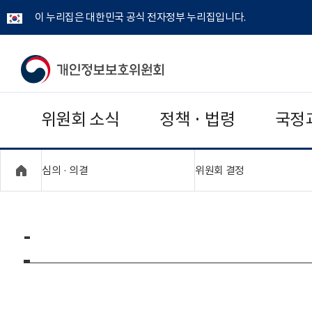
이 누리집은 대한민국 공식 전자정부 누리집입니다.
개
인
위원회 소식
정책 · 법령
국정
정
보
"접기,펼치기"
"접기,펼치기"
심의 · 의결
위원회 결정
보
호
-
위
원