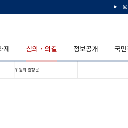
유
인
튜
스
브
타
그
램
과제
심의 · 의결
정보공개
국민
"접기,펼치기"
위원회 결정문