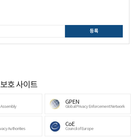
등록
보호 사이트
GPEN
y Assembly
Global Privacy Enforcement Network
CoE
ivacy Authorities
Council of Europe