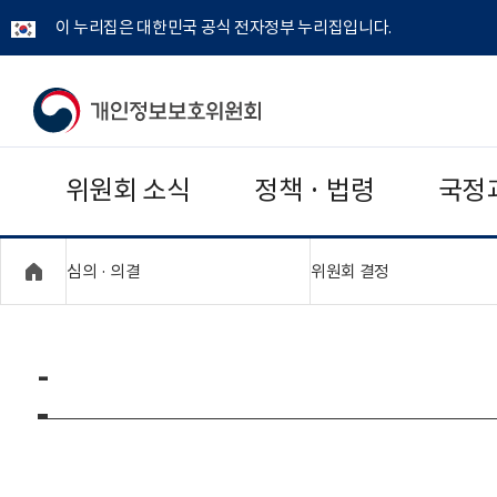
이 누리집은 대한민국 공식 전자정부 누리집입니다.
개
인
위원회 소식
정책 · 법령
국정
정
보
"접기,펼치기"
"접기,펼치기"
심의 · 의결
위원회 결정
보
호
-
위
원