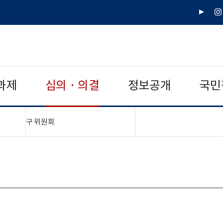
유
인
튜
스
브
타
그
램
과제
심의 · 의결
정보공개
국민
"접기,펼치기"
구 위원회