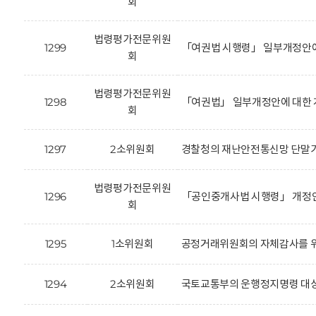
회
법령평가전문위원
1299
「여권법 시행령」 일부개정안에
회
법령평가전문위원
1298
「여권법」 일부개정안에 대한 
회
1297
2소위원회
경찰청의 재난안전통신망 단말기
법령평가전문위원
1296
「공인중개사법 시행령」 개정안(
회
1295
1소위원회
공정거래위원회의 자체감사를 위
1294
2소위원회
국토교통부의 운행정지명령 대상 