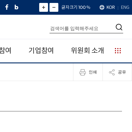
페
네
X
확
글자크기 100
%
KOR
ENG
언
화
화
이
이
(
대
어
면
면
스
버
트
수
확
축
북
블
위
대
통
소
치
검
로
터
합
색
그
)
검
색
참여
기업참여
위원회 소개
누
리
집
인쇄
공유
안
내