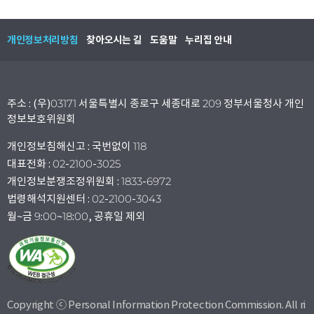
개인정보처리방침
찾아오시는 길
도움말
누리집 안내
주소 : (우)03171 서울특별시 종로구 세종대로 209 정부서울청사 개인
정보보호위원회
개인정보침해신고 : 국번없이 118
대표전화 : 02-2100-3025
개인정보분쟁조정위원회 : 1833-6972
법령해석지원센터 : 02-2100-3043
월~금 9:00~18:00, 공휴일 제외
Copyright ⓒ Personal Information Protection Commission. All ri