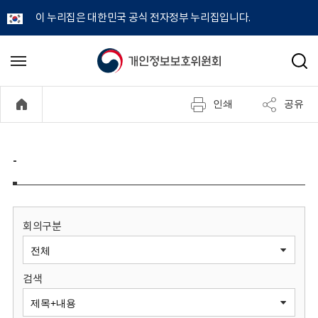
이 누리집은 대한민국 공식 전자정부 누리집입니다.
개
메
검
뉴
색
인
열
인쇄
공유
기
정
보
-
보
호
회의구분
위
검색
원