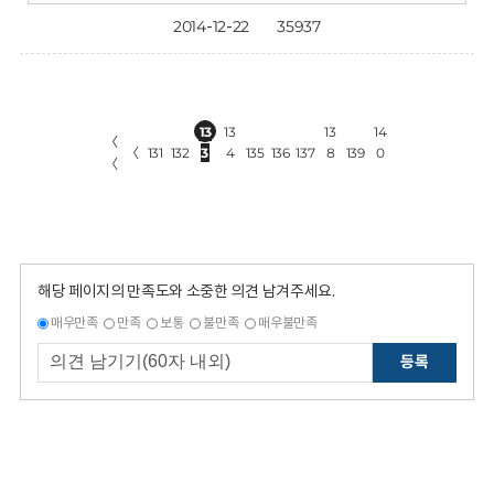
2014-12-22
35937
13
13
13
14
〈
〈
131
132
3
4
135
136
137
8
139
0
〈
해당 페이지의 만족도와 소중한 의견 남겨주세요.
매우만족
만족
보통
불만족
매우불만족
등록