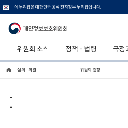
이 누리집은 대한민국 공식 전자정부 누리집입니다.
개
인
위원회 소식
정책 · 법령
국정
정
보
"접기,펼치기"
"접기,펼치기"
심의 · 의결
위원회 결정
보
호
-
위
원