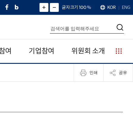
페
네
X
확
글자크기 100
%
KOR
ENG
언
화
화
이
이
(
대
어
면
면
스
버
트
수
확
축
북
블
위
대
통
소
치
검
로
터
합
색
그
)
검
색
참여
기업참여
위원회 소개
누
리
집
인쇄
공유
안
내