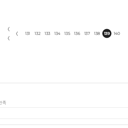
〈
〈
131
132
133
134
135
136
137
138
139
140
〈
만족