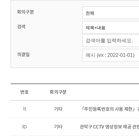
회
회의구분
검색
의결일
번호
회의구분
11
기타
「주민등록번호의 사용 제한」규
10
기타
관악구 CCTV 영상정보 제공 관