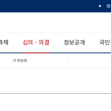
유
인
튜
스
브
타
그
램
과제
심의 · 의결
정보공개
국민
"접기,펼치기"
구 위원회