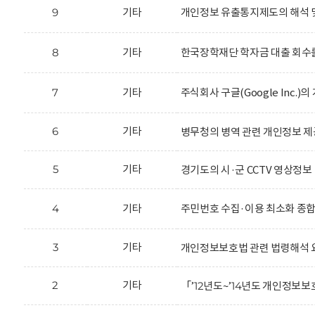
9
기타
개인정보 유출통지제도의 해석 
8
기타
한국장학재단 학자금 대출 회수를
7
기타
주식회사 구글(Google Inc.
6
기타
병무청의 병역 관련 개인정보 제
5
기타
경기도의 시·군 CCTV 영상정보
4
기타
주민번호 수집·이용 최소화 종
3
기타
개인정보보호법 관련 법령해석 
2
기타
「’12년도~’14년도 개인정보보