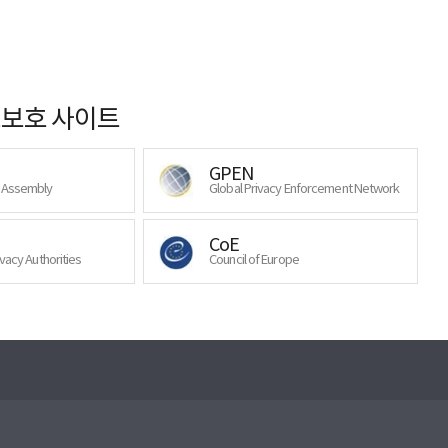
보호 사이트
GPEN
y Assembly
Global Privacy Enforcement Network
CoE
ivacy Authorities
Council of Europe