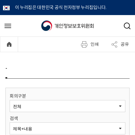
이 누리집은 대한민국 공식 전자정부 누리집입니다.
개
메
검
뉴
색
인
열
인쇄
공유
기
정
보
-
보
호
회의구분
위
검색
원