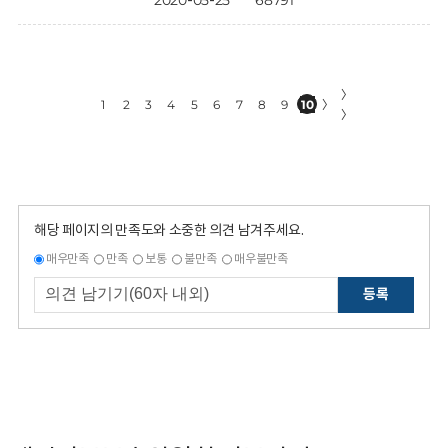
2020-05-25
68791
〉
1
2
3
4
5
6
7
8
9
10
〉
〉
해당 페이지의 만족도와 소중한 의견 남겨주세요.
매우만족
만족
보통
불만족
매우불만족
등록