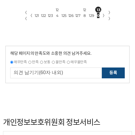
12
12
13
〈
〉
〈
121
122
123
4
125
126
127
8
129
0
〉
〈
〉
해당 페이지의 만족도와 소중한 의견 남겨주세요.
매우만족
만족
보통
불만족
매우불만족
등록
개인정보보호위원회 정보서비스