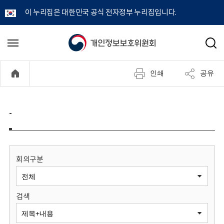
이 누리집은 대한민국 공식 전자정부 누리집입니다.
개
메
검
뉴
색
인
열
인쇄
공유
기
정
보
-
보
호
회의구분
위
검색
원