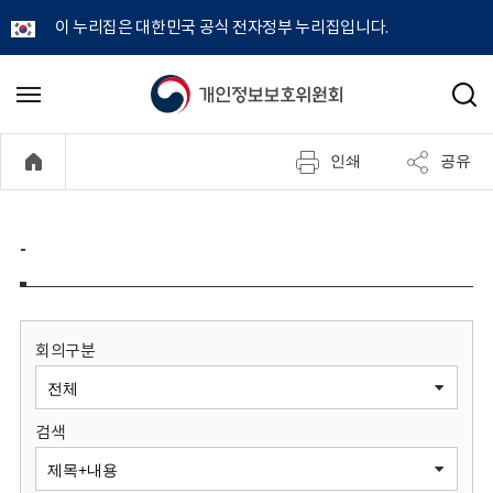
이 누리집은 대한민국 공식 전자정부 누리집입니다.
개
메
검
뉴
색
인
열
인쇄
공유
기
정
보
-
보
호
회의구분
위
검색
원