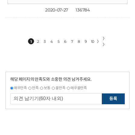
2020-07-27
136784
〉
1
2
3
4
5
6
7
8
9
10
〉
〉
해당 페이지의 만족도와 소중한 의견 남겨주세요.
매우만족
만족
보통
불만족
매우불만족
등록