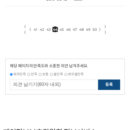
〈
〉
〈
41
42
43
44
45
46
47
48
49
50
〉
〈
〉
해당 페이지의 만족도와 소중한 의견 남겨주세요.
매우만족
만족
보통
불만족
매우불만족
등록