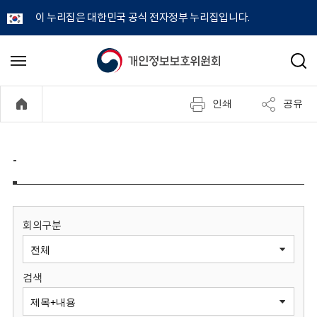
이 누리집은 대한민국 공식 전자정부 누리집입니다.
개
메
검
뉴
색
인
열
인쇄
공유
기
정
보
-
보
호
회의구분
위
검색
원