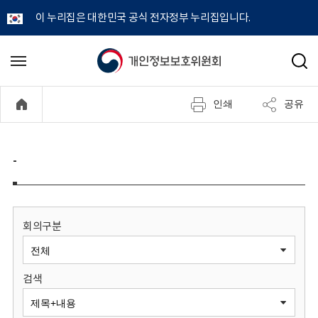
이 누리집은 대한민국 공식 전자정부 누리집입니다.
개
메
검
뉴
색
인
열
인쇄
공유
기
정
보
-
보
호
회의구분
위
검색
원