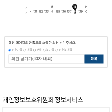
13
13
14
〈
〈
131
132
133
4
135
136
137
8
139
0
〈
해당 페이지의 만족도와 소중한 의견 남겨주세요.
매우만족
만족
보통
불만족
매우불만족
등록
개인정보보호위원회 정보서비스