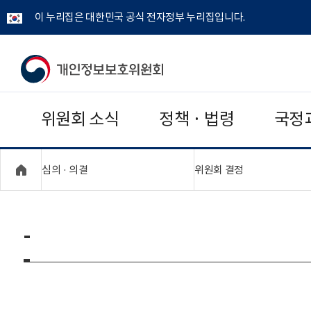
이 누리집은 대한민국 공식 전자정부 누리집입니다.
개
인
위원회 소식
정책 · 법령
국정
정
보
"접기,펼치기"
"접기,펼치기"
심의 · 의결
위원회 결정
보
호
-
위
원