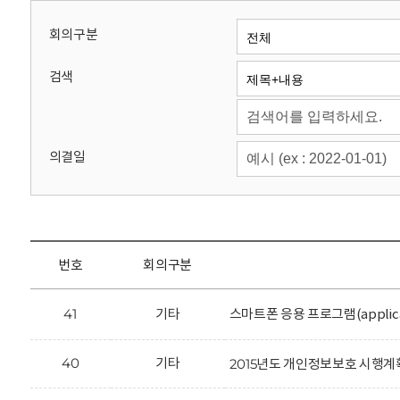
회
회의구분
검색
의결일
번호
회의구분
41
기타
스마트폰 응용 프로그램(applic
40
기타
2015년도 개인정보보호 시행계획