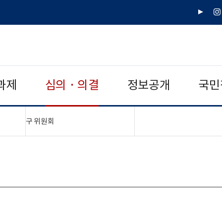
유
인
튜
스
브
타
그
램
과제
심의 · 의결
정보공개
국민
"접기,펼치기"
구 위원회