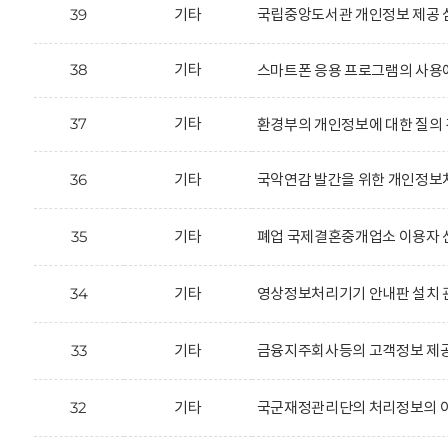
39
기타
국립중앙도서관 개인정보 제공 
38
기타
스마트폰 응용 프로그램의 사용
37
기타
환경부의 개인정보에 대한 질의 
36
기타
국악연감 발간을 위한 개인정보처
35
기타
폐업 국제결혼중개업소 이용자 신
34
기타
영상정보처리기기 안내판 설치 
33
기타
금융지주회사등의 고객정보 제공
32
기타
국군재정관리단의 처리정보의 이