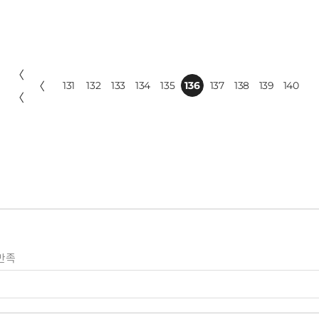
〈
〈
131
132
133
134
135
136
137
138
139
140
〈
만족