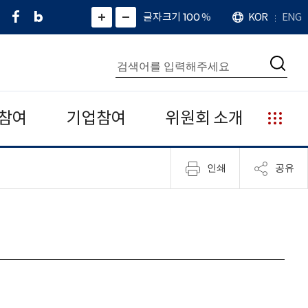
페
네
X
확
글자크기 100
%
KOR
ENG
언
화
화
이
이
(
대
어
면
면
스
버
트
수
확
축
북
블
위
대
통
소
치
검
로
터
합
색
그
)
검
색
참여
기업참여
위원회 소개
누
리
집
인쇄
공유
안
내