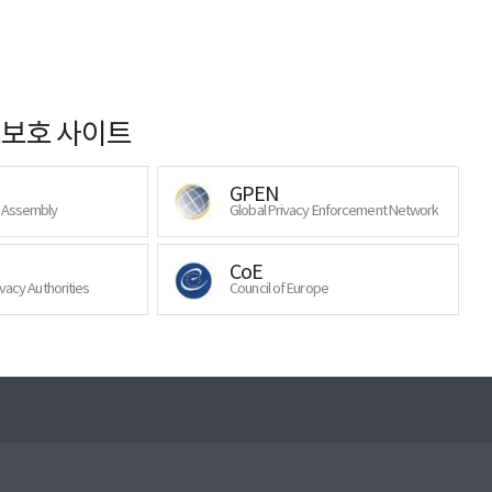
보호 사이트
GPEN
y Assembly
Global Privacy Enforcement Network
CoE
ivacy Authorities
Council of Europe