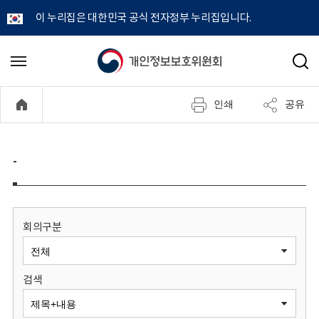
이 누리집은 대한민국 공식 전자정부 누리집입니다.
개
메
검
뉴
색
인
열
인쇄
공유
기
정
보
-
보
호
회의구분
위
검색
원