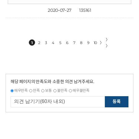
2020-07-27
135161
〉
1
2
3
4
5
6
7
8
9
10
〉
〉
해당 페이지의 만족도와 소중한 의견 남겨주세요.
매우만족
만족
보통
불만족
매우불만족
등록