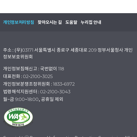
개인정보처리방침
찾아오시는 길
도움말
누리집 안내
주소 : (우)03171 서울특별시 종로구 세종대로 209 정부서울청사 개인
정보보호위원회
개인정보침해신고 : 국번없이 118
대표전화 : 02-2100-3025
개인정보분쟁조정위원회 : 1833-6972
법령해석지원센터 : 02-2100-3043
월~금 9:00~18:00, 공휴일 제외