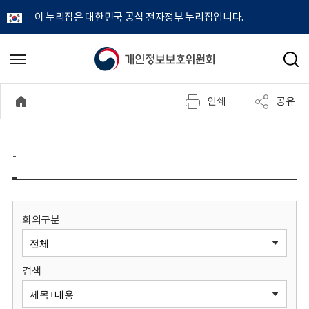
이 누리집은 대한민국 공식 전자정부 누리집입니다.
개
메
검
뉴
색
인
열
인쇄
공유
기
정
보
-
보
호
회의구분
위
검색
원