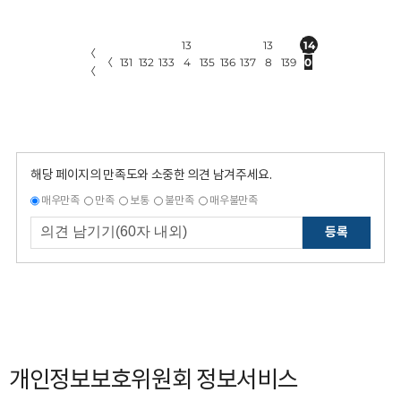
13
13
14
〈
〈
131
132
133
4
135
136
137
8
139
0
〈
해당 페이지의 만족도와 소중한 의견 남겨주세요.
매우만족
만족
보통
불만족
매우불만족
등록
개인정보보호위원회 정보서비스