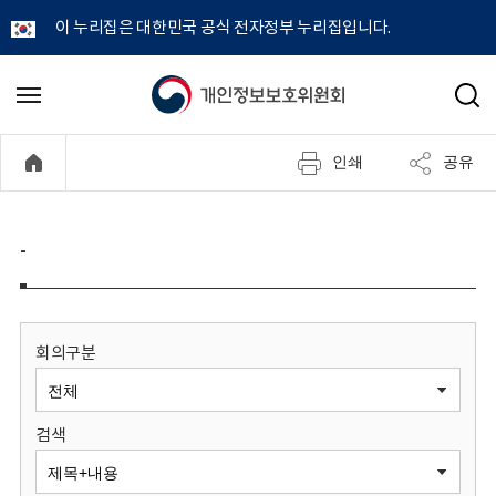
이 누리집은 대한민국 공식 전자정부 누리집입니다.
개
메
검
뉴
색
인
열
인쇄
공유
기
정
보
-
보
호
회의구분
위
검색
원