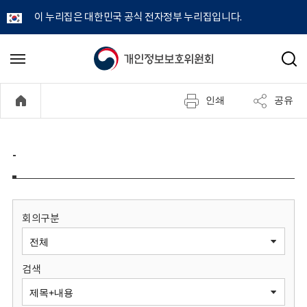
이 누리집은 대한민국 공식 전자정부 누리집입니다.
개
메
검
뉴
색
인
열
인쇄
공유
기
정
보
-
보
호
회의구분
위
검색
원