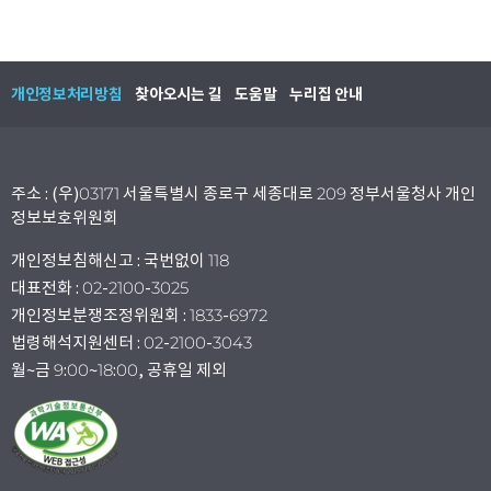
개인정보처리방침
찾아오시는 길
도움말
누리집 안내
주소 : (우)03171 서울특별시 종로구 세종대로 209 정부서울청사 개인
정보보호위원회
개인정보침해신고 : 국번없이 118
대표전화 : 02-2100-3025
개인정보분쟁조정위원회 : 1833-6972
법령해석지원센터 : 02-2100-3043
월~금 9:00~18:00, 공휴일 제외