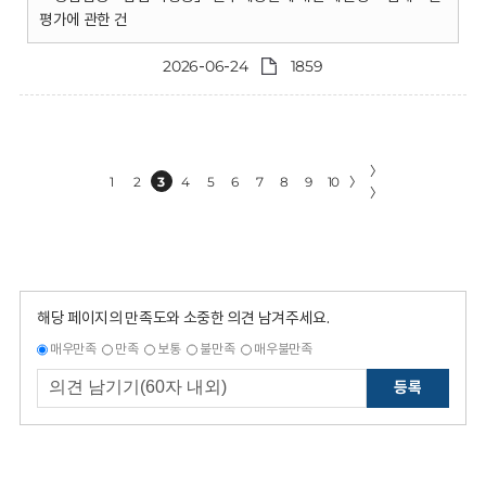
평가에 관한 건
2026-06-24
1859
〉
1
2
3
4
5
6
7
8
9
10
〉
〉
해당 페이지의 만족도와 소중한 의견 남겨주세요.
매우만족
만족
보통
불만족
매우불만족
등록