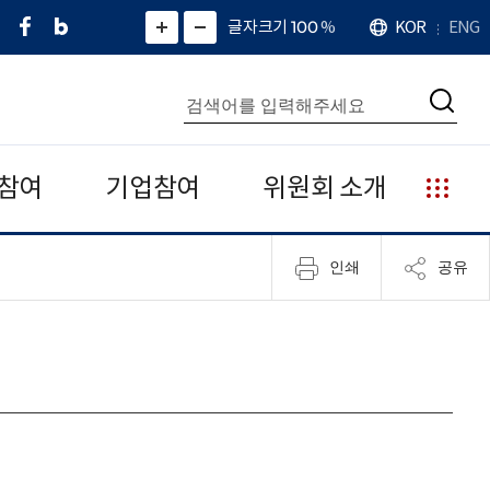
페
네
X
확
글자크기 100
%
KOR
ENG
언
화
화
이
이
(
대
어
면
면
스
버
트
수
확
축
북
블
위
대
통
소
치
검
로
터
합
색
그
)
검
색
참여
기업참여
위원회 소개
누
리
집
인쇄
공유
안
내