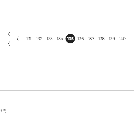
〈
〈
131
132
133
134
135
136
137
138
139
140
〈
만족