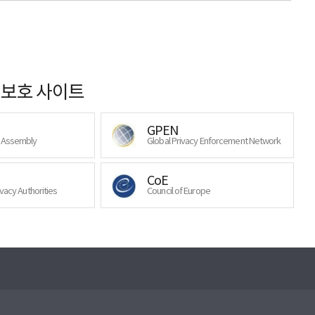
보호 사이트
GPEN
y Assembly
Global Privacy Enforcement Network
CoE
ivacy Authorities
Council of Europe