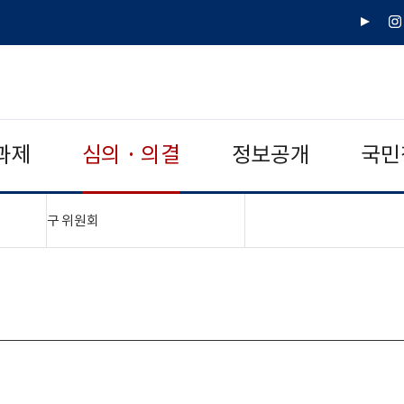
유
인
튜
스
브
타
그
램
과제
심의 · 의결
정보공개
국민
"접기,펼치기"
구 위원회