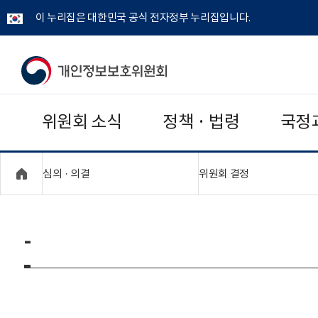
이 누리집은 대한민국 공식 전자정부 누리집입니다.
개
인
위원회 소식
정책 · 법령
국정
정
보
"접기,펼치기"
"접기,펼치기"
심의 · 의결
위원회 결정
보
호
-
위
원