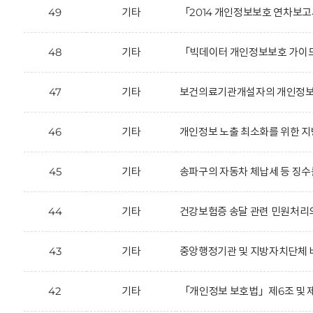
49
기타
「2014 개인정보보호 연차보고
48
기타
「빅데이터 개인정보보호 가이드
47
기타
보건의료기관개설자의 개인정보 
46
기타
개인정보 노출 최소화를 위한 지
45
기타
송파구의 자동차 체납세 등 징수를
44
기타
건강보험증 송달 관련 민원처리
43
기타
중앙행정기관 및 지방자치단체 
42
기타
「개인정보 보호법」제6조 및 제