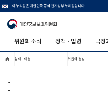
이 누리집은 대한민국 공식 전자정부 누리집입니다.
개
인
위원회 소식
정책 · 법령
국정
정
보
"접기,펼치기"
"접기,펼치기"
심의 · 의결
위원회 결정
보
호
-
위
원