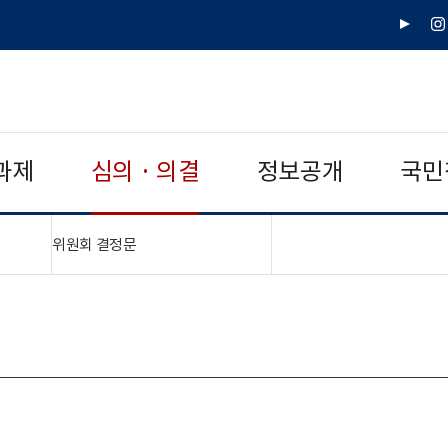
유
인
튜
스
브
타
그
램
과제
심의 · 의결
정보공개
국민
"접기,펼치기"
위원회 결정문