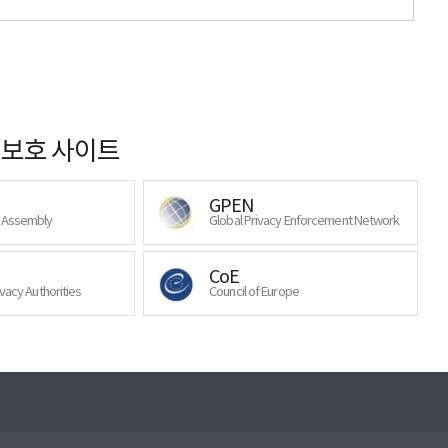
보호 사이트
GPEN
y Assembly
Global Privacy Enforcement Network
CoE
ivacy Authorities
Council of Europe