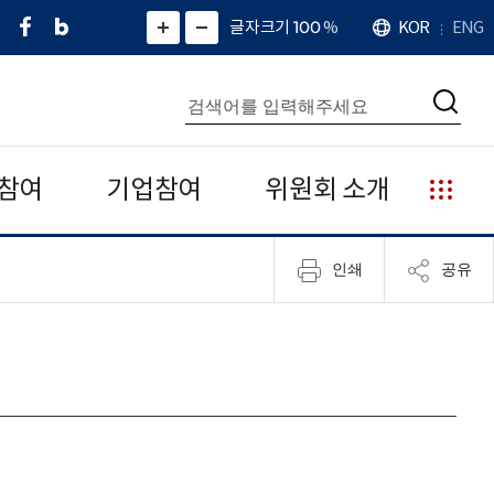
페
네
X
확
글자크기 100
%
KOR
ENG
언
화
화
이
이
(
대
어
면
면
스
버
트
수
확
축
북
블
위
대
통
소
치
검
로
터
합
색
그
)
검
색
참여
기업참여
위원회 소개
누
리
집
인쇄
공유
안
내