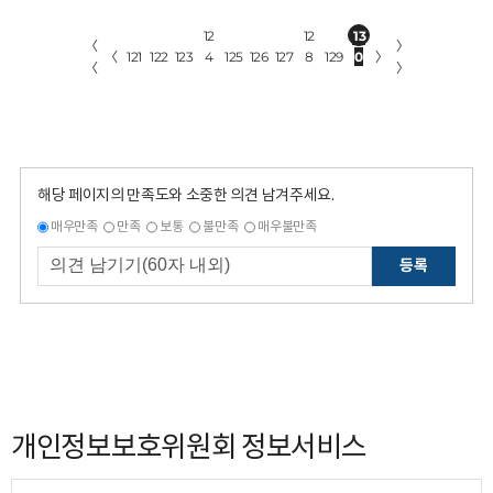
12
12
13
〈
〉
〈
121
122
123
4
125
126
127
8
129
0
〉
〈
〉
해당 페이지의 만족도와 소중한 의견 남겨주세요.
매우만족
만족
보통
불만족
매우불만족
등록
개인정보보호위원회 정보서비스