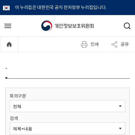
이 누리집은 대한민국 공식 전자정부 누리집입니다.
개
메
검
뉴
색
인
열
인쇄
공유
기
정
보
-
보
호
회의구분
위
검색
원