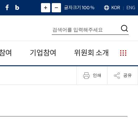
페
네
X
확
글자크기 100
%
KOR
ENG
언
화
화
이
이
(
대
어
면
면
스
버
트
수
확
축
북
블
위
대
통
소
치
검
로
터
합
색
그
)
검
색
참여
기업참여
위원회 소개
누
리
집
인쇄
공유
안
내