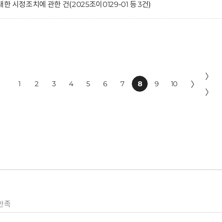
 시정조치에 관한 건(2025조이0129-01 등 3건)
〉
1
2
3
4
5
6
7
8
9
10
〉
〉
만족