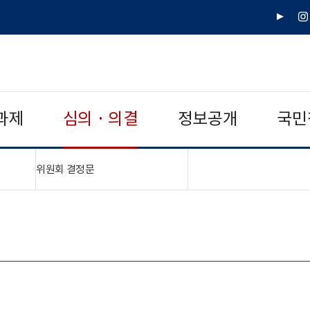
유
인
튜
스
브
타
그
램
과제
심의 · 의결
정보공개
국민
"접기,펼치기"
위원회 결정문