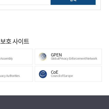
보호 사이트
GPEN
y Assembly
Global Privacy Enforcement Network
CoE
ivacy Authorities
Council of Europe