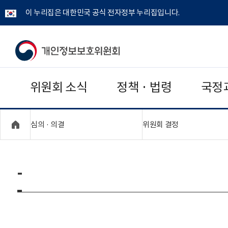
이 누리집은 대한민국 공식 전자정부 누리집입니다.
개
인
위원회 소식
정책 · 법령
국정
정
보
"접기,펼치기"
"접기,펼치기"
심의 · 의결
위원회 결정
보
호
-
위
원